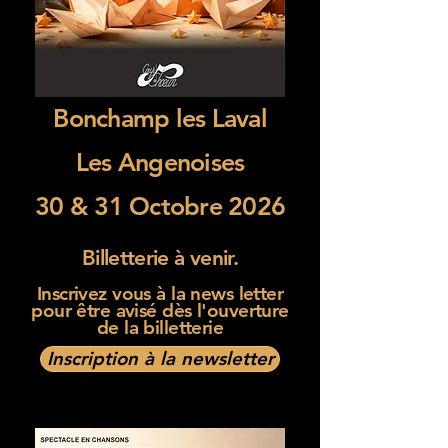
Bonchamp les Laval
Les Angenoises
30 & 31 Octobre 2026
Billetterie à venir.
Inscrivez vous à la news letter
pour être avisé dès l'ouverture
de la billetterie
Inscription à la newsletter