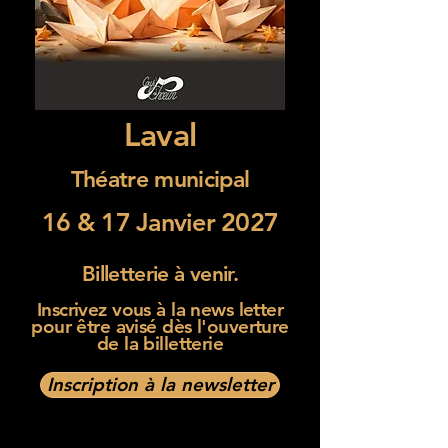
Laval
Théatre municipal
16 & 17 Janvier 2027
Billetterie à venir.
Inscrivez vous à la news letter
pour être avisé dès l'ouverture
de la billetterie
Inscription à la newsletter