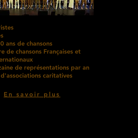
istes
es
20 ans de chansons
re de chansons Françaises et
ternationaux
zaine de représentations par an
 d'associations caritatives
En savoir plus