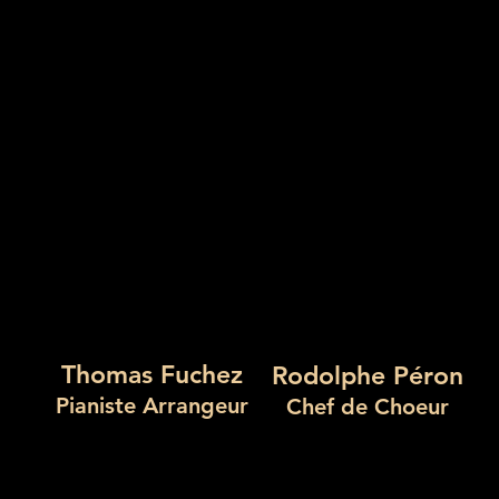
i sommes nou
i sommes nou
La Direction musicale
La Direction musicale
Thomas Fuchez
Rodolphe Péron
Pianiste Arrangeur
Chef de Choeur